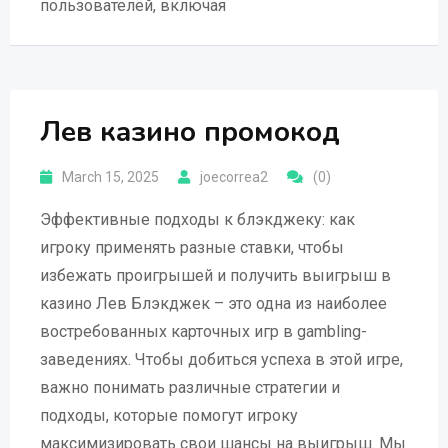
пользователей, включая
Лев казино промокод
March 15, 2025
joecorrea2
(0)
Эффективные подходы к блэкджеку: как
игроку применять разные ставки, чтобы
избежать проигрышей и получить выигрыш в
казино Лев Блэкджек – это одна из наиболее
востребованных карточных игр в gambling-
заведениях. Чтобы добиться успеха в этой игре,
важно понимать различные стратегии и
подходы, которые помогут игроку
максимизировать свои шансы на выигрыш. Мы