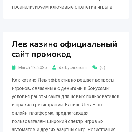
проанализируем ключевые стратегии игры в
Лев казино официальный
сайт промокод
March 12, 2025
darbycarandini
(0)
Как казино Лев эффективно решает вопросы
игроков, связанные с деньгами и бонусами:
условия работы сайта для новых пользователей
и правила регистрации. Казино Лев – это
онлайн-платформа, предлагающая
пользователям широкий спектр игровых
автоматов и других азартных игр. Регистрация