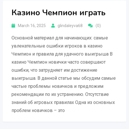
Казино Чемпион играть
March 16, 2025
glindaleyva68
(0)
Основной материал для начинающих: самые
увлекательные ошибки игроков в казино
Чемпион и правила для удачного выигрыша В
казино Чемпион новички часто совершают
ошибки, что затрудняет им достижение
выигрыша. В данной статье мы обсудим самые
частые проблемы новичков и предложим
рекомендации по их устранению. Отсутствие
знаний об игровых правилах Одна из основных
проблем новичков – это