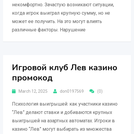
некомфортно. Зачастую возникают ситуации,
когда игрок выиграл крупную сумму, но не
может ее получить. На это могут влиять
различные факторы. Нарушение
Игровой клуб Лев казино
промокод
March 12, 2025
don0197569
(0)
Психология выигрышей: как участники казино
“Лев” делают ставки и добиваются крупных
выигрышей на азартных автоматах. Игроки в
казино “Лев” могут выбирать из множества