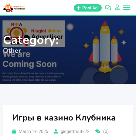
Skip
Post Ad
to
content
Category:
Other
Игры в казино Клубника
March 19, 2025
gidgettrout272
(0)