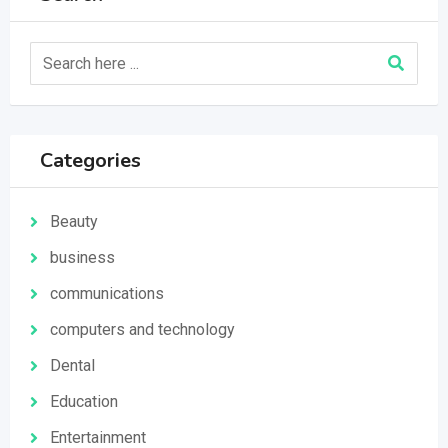
Categories
Beauty
business
communications
computers and technology
Dental
Education
Entertainment