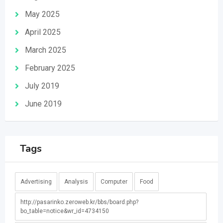
May 2025
April 2025
March 2025
February 2025
July 2019
June 2019
Tags
Advertising
Analysis
Computer
Food
http://pasarinko.zeroweb.kr/bbs/board.php?
bo_table=notice&wr_id=4734150