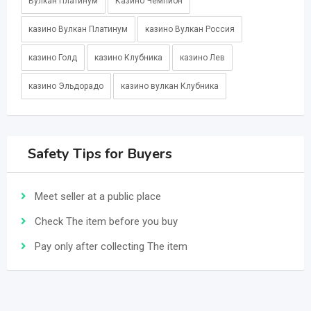
Вулкан Платинум
Казино Чемпион
казино Вулкан Платинум
казино Вулкан Россия
казино Голд
казино Клубника
казино Лев
казино Эльдорадо
казино вулкан Клубника
Safety Tips for Buyers
Meet seller at a public place
Check The item before you buy
Pay only after collecting The item