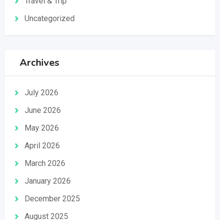
Travel & Trip
Uncategorized
Archives
July 2026
June 2026
May 2026
April 2026
March 2026
January 2026
December 2025
August 2025