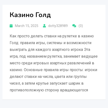
Казино Голд
March 15, 2025
dotty328989
(0)
Как просто делать ставки на рулетке в казино
Голд: правила игры, системы и возможности
выиграть для каждого азартного игрока Эта
игра, под названием рулетка, занимает ведущее
место среди игровых азартных развлечений в
казино. Основные правила игры просты: игроки
делают ставки на числа, цвета или группы
чисел, а затем крупье запускает шарик в
противоположную сторону вращающегося