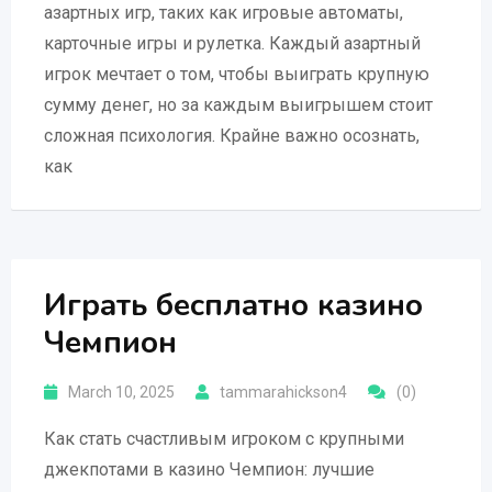
азартных игр, таких как игровые автоматы,
карточные игры и рулетка. Каждый азартный
игрок мечтает о том, чтобы выиграть крупную
сумму денег, но за каждым выигрышем стоит
сложная психология. Крайне важно осознать,
как
Играть бесплатно казино
Чемпион
March 10, 2025
tammarahickson4
(0)
Как стать счастливым игроком с крупными
джекпотами в казино Чемпион: лучшие