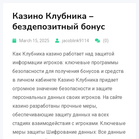
Казино Клубника –
бездепозитный бонус
March 15, 2025
jacoblink9114
(0)
Как Клубника казино работает над защитой
информации игроков: ключевые программы
безопасности для получения бонусов и средств
в личном кабинете Казино Клубника придает
огромное значение безопасности и защите
персональных данных своих игроков. На сайте
казино разработаны прочные меры,
обеспечивающие защиту данных на всех
стадиях взаимодействия с игроками. Ключевые
меры защиты Шифрование данных: Все данные