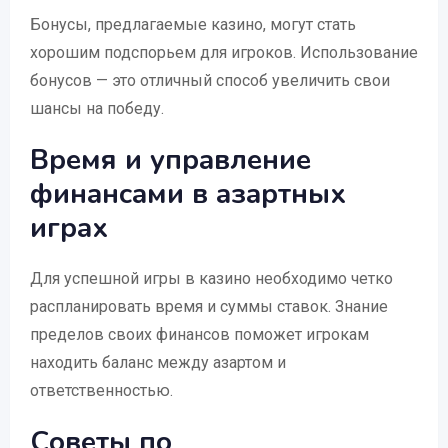
Бонусы, предлагаемые казино, могут стать
хорошим подспорьем для игроков. Использование
бонусов — это отличный способ увеличить свои
шансы на победу.
Время и управление
финансами в азартных
играх
Для успешной игры в казино необходимо четко
распланировать время и суммы ставок. Знание
пределов своих финансов поможет игрокам
находить баланс между азартом и
ответственностью.
Советы по