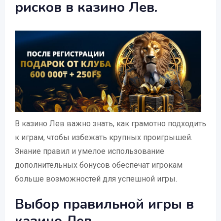
рисков в казино Лев.
В казино Лев важно знать, как грамотно подходить
к играм, чтобы избежать крупных проигрышей.
Знание правил и умелое использование
дополнительных бонусов обеспечат игрокам
больше возможностей для успешной игры.
Выбор правильной игры в