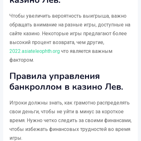
казино Лев.
Чтобы увеличить вероятность выигрыша, важно
обращать внимание на разные игры, доступные на
сайте казино. Некоторые игры предлагают более
высокий процент возврата, чем другие,
2022.asiateleophth.org
что является важным
фактором.
Правила управления
банкроллом в казино Лев.
Игроки должны знать, как грамотно распределять
свои деньги, чтобы не уйти в минус за короткое
время. Нужно четко следить за своими финансами,
чтобы избежать финансовых трудностей во время
игры.