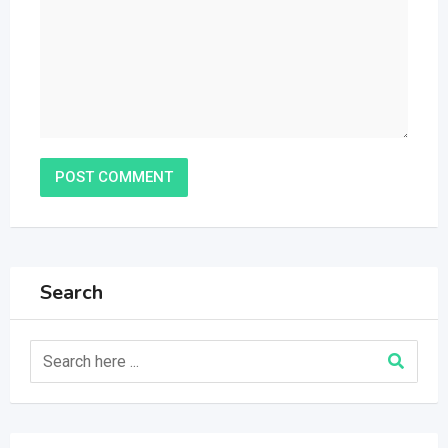
Search