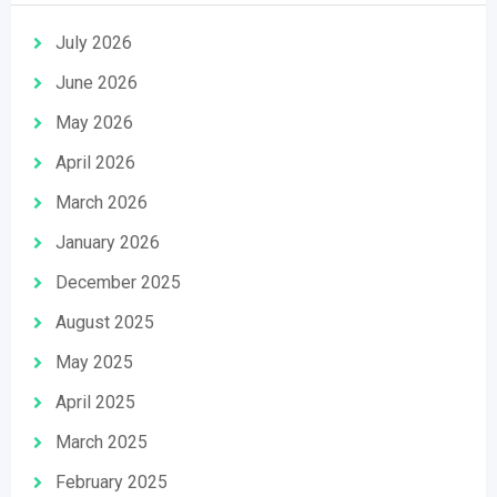
July 2026
June 2026
May 2026
April 2026
March 2026
January 2026
December 2025
August 2025
May 2025
April 2025
March 2025
February 2025