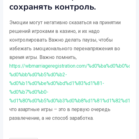
сохранять контроль.
Эмоции могут негативно сказаться на принятии
решений игроками в казино, и их надо
контролировать Важно делать паузы, чтобы
избежать эмоционального перенапряжения во
время игры. Важно помнить,
https://wbmarriageregistration.com/%d0%ba%d0%b0%
%d0%bb%d0%b5%d0%b2-
%d0%b1%d0%be%d0%bd%d1%83%d1%81-
%d0%b7%d0%b0-
%d1%80%d0%b5%d0%b3%d0%b8%d1%81%d1%82%d1%8
что азартные игры – это в первую очередь
развлечение, а не способ заработка.