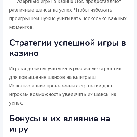
Азартные игры в казино Лев предоставляют
различные шансы на успех. Чтобы избежать
проигрышей, нужно учитывать несколько важных
моментов.
Стратегии успешной игры в
казино
Игроки должны учитывать различные стратегии
для повышения шансов на выигрыш.
Использование проверенных стратегий даст
игрокам возможность увеличить их шансы на
успех.
Бонусы и их влияние на
игру