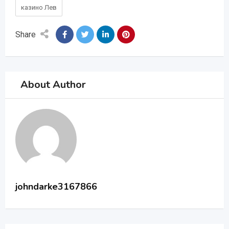
казино Лев
Share
About Author
johndarke3167866