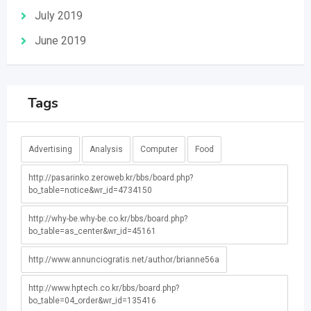
July 2019
June 2019
Tags
Advertising
Analysis
Computer
Food
http://pasarinko.zeroweb.kr/bbs/board.php?
bo_table=notice&wr_id=4734150
http://why-be.why-be.co.kr/bbs/board.php?
bo_table=as_center&wr_id=45161
http://www.annunciogratis.net/author/brianne56a
http://www.hptech.co.kr/bbs/board.php?
bo_table=04_order&wr_id=135416