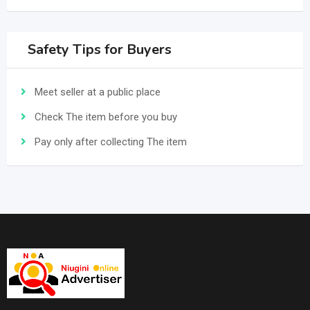
Safety Tips for Buyers
Meet seller at a public place
Check The item before you buy
Pay only after collecting The item