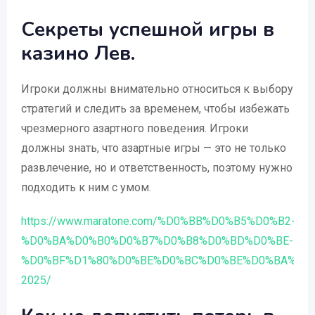
Секреты успешной игры в
казино Лев.
Игроки должны внимательно относиться к выбору
стратегий и следить за временем, чтобы избежать
чрезмерного азартного поведения. Игроки
должны знать, что азартные игры — это не только
развлечение, но и ответственность, поэтому нужно
подходить к ним с умом.
https://www.maratone.com/%D0%BB%D0%B5%D0%B2-
%D0%BA%D0%B0%D0%B7%D0%B8%D0%BD%D0%BE-
%D0%BF%D1%80%D0%BE%D0%BC%D0%BE%D0%BA%D0%
2025/