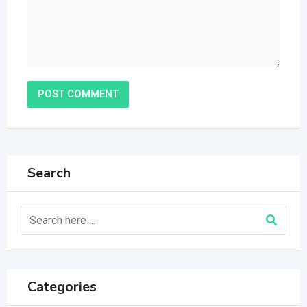
Search
Categories