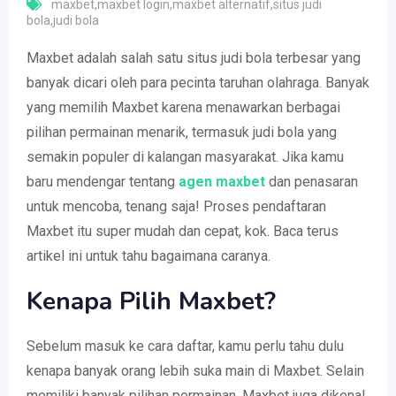
maxbet,maxbet login,maxbet alternatif,situs judi
bola,judi bola
Maxbet adalah salah satu situs judi bola terbesar yang
banyak dicari oleh para pecinta taruhan olahraga. Banyak
yang memilih Maxbet karena menawarkan berbagai
pilihan permainan menarik, termasuk judi bola yang
semakin populer di kalangan masyarakat. Jika kamu
baru mendengar tentang
agen maxbet
dan penasaran
untuk mencoba, tenang saja! Proses pendaftaran
Maxbet itu super mudah dan cepat, kok. Baca terus
artikel ini untuk tahu bagaimana caranya.
Kenapa Pilih Maxbet?
Sebelum masuk ke cara daftar, kamu perlu tahu dulu
kenapa banyak orang lebih suka main di Maxbet. Selain
memiliki banyak pilihan permainan, Maxbet juga dikenal