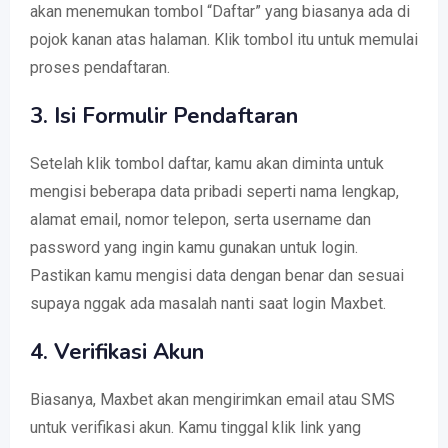
akan menemukan tombol “Daftar” yang biasanya ada di
pojok kanan atas halaman. Klik tombol itu untuk memulai
proses pendaftaran.
3. Isi Formulir Pendaftaran
Setelah klik tombol daftar, kamu akan diminta untuk
mengisi beberapa data pribadi seperti nama lengkap,
alamat email, nomor telepon, serta username dan
password yang ingin kamu gunakan untuk login.
Pastikan kamu mengisi data dengan benar dan sesuai
supaya nggak ada masalah nanti saat login Maxbet.
4. Verifikasi Akun
Biasanya, Maxbet akan mengirimkan email atau SMS
untuk verifikasi akun. Kamu tinggal klik link yang