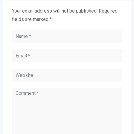
Your email address will not be published.
Required
fields are marked
*