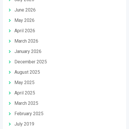
June 2026
May 2026
April 2026
March 2026
January 2026
December 2025
August 2025
May 2025
April 2025
March 2025
February 2025
July 2019