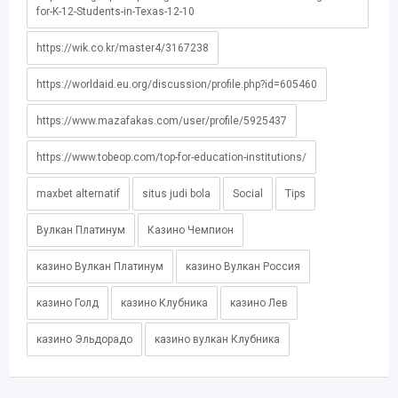
for-K-12-Students-in-Texas-12-10
https://wik.co.kr/master4/3167238
https://worldaid.eu.org/discussion/profile.php?id=605460
https://www.mazafakas.com/user/profile/5925437
https://www.tobeop.com/top-for-education-institutions/
maxbet alternatif
situs judi bola
Social
Tips
Вулкан Платинум
Казино Чемпион
казино Вулкан Платинум
казино Вулкан Россия
казино Голд
казино Клубника
казино Лев
казино Эльдорадо
казино вулкан Клубника