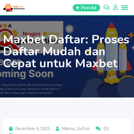
Skip
Post Ad
to
content
Maxbet Daftar: Proses
Daftar Mudah dan
Cepat untuk Maxbet
December 4, 2025
Mama_Gufron
(0)