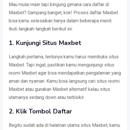
Mau mulai main tapi bingung gimana cara daftar di
Maxbet? Gampang banget, kok! Proses daftar Maxbet
bisa kamu selesaikan hanya dalam beberapa menit.
Ikuti langkah-langkah berikut ini:
1. Kunjungi Situs Maxbet
Langkah pertama, tentunya kamu harus membuka situs
Maxbet. Tapi ingat, pastikan kamu mengunjungi situs
resmi Maxbet agar bisa mendapatkan pengalaman yang
aman dan nyaman. Kamu bisa langsung cari situs resmi
Maxbet atau gunakan Maxbet alternatif kalau situs
utamanya sedang down atau terblokir.
2. Klik Tombol Daftar
Begitu sudah ada di halaman utama situs Maxbet, kamu