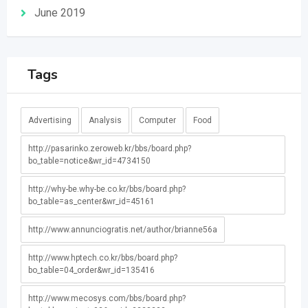
June 2019
Tags
Advertising
Analysis
Computer
Food
http://pasarinko.zeroweb.kr/bbs/board.php?
bo_table=notice&wr_id=4734150
http://why-be.why-be.co.kr/bbs/board.php?
bo_table=as_center&wr_id=45161
http://www.annunciogratis.net/author/brianne56a
http://www.hptech.co.kr/bbs/board.php?
bo_table=04_order&wr_id=135416
http://www.mecosys.com/bbs/board.php?