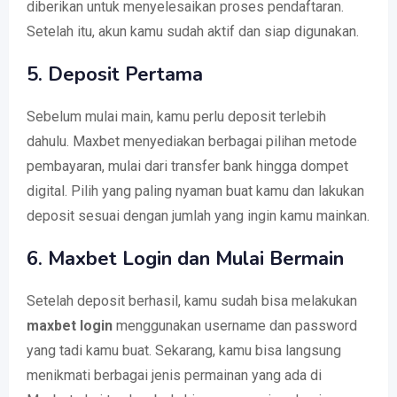
diberikan untuk menyelesaikan proses pendaftaran.
Setelah itu, akun kamu sudah aktif dan siap digunakan.
5. Deposit Pertama
Sebelum mulai main, kamu perlu deposit terlebih
dahulu. Maxbet menyediakan berbagai pilihan metode
pembayaran, mulai dari transfer bank hingga dompet
digital. Pilih yang paling nyaman buat kamu dan lakukan
deposit sesuai dengan jumlah yang ingin kamu mainkan.
6. Maxbet Login dan Mulai Bermain
Setelah deposit berhasil, kamu sudah bisa melakukan
maxbet login
menggunakan username dan password
yang tadi kamu buat. Sekarang, kamu bisa langsung
menikmati berbagai jenis permainan yang ada di